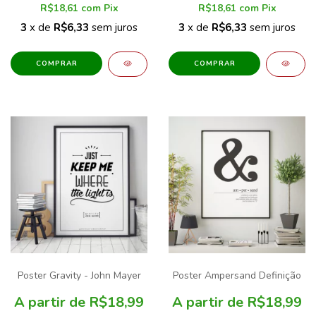
R$18,61
com
Pix
R$18,61
com
Pix
3
x de
R$6,33
sem juros
3
x de
R$6,33
sem juros
COMPRAR
COMPRAR
Poster Gravity - John Mayer
Poster Ampersand Definição
R$18,99
R$18,99