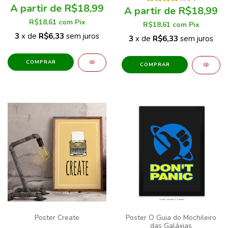
R$18,99
R$18,99
R$18,61
com
Pix
R$18,61
com
Pix
3
x de
R$6,33
sem juros
3
x de
R$6,33
sem juros
COMPRAR
COMPRAR
Poster Create
Poster O Guia do Mochileiro
das Galáxias