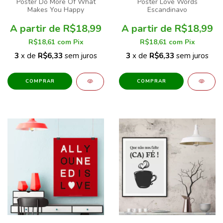
Poster Do More Of What
Poster Love Words
Makes You Happy
Escandinavo
R$18,99
R$18,99
R$18,61
com
Pix
R$18,61
com
Pix
3
x de
R$6,33
sem juros
3
x de
R$6,33
sem juros
COMPRAR
COMPRAR