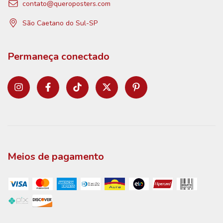
contato@queroposters.com
São Caetano do Sul-SP
Permaneça conectado
Meios de pagamento