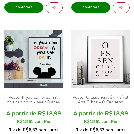
COMPRAR
COMPRAR
Poster O Essencial é Invisível
Poster If you can dream it.
Aos Olhos - O Pequeno
You can do it. - Walt Disney
Príncipe
R$18,99
R$18,99
R$18,61
com
Pix
R$18,61
com
Pix
3
x de
R$6,33
sem juros
3
x de
R$6,33
sem juros