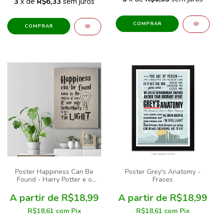
3
x de
R$6,33
sem juros
COMPRAR
COMPRAR
Poster Happiness Can Be
Poster Grey's Anatomy -
Found - Harry Potter e o
Frases
Prisioneiro de Azkaban
R$18,99
R$18,99
R$18,61
com
Pix
R$18,61
com
Pix