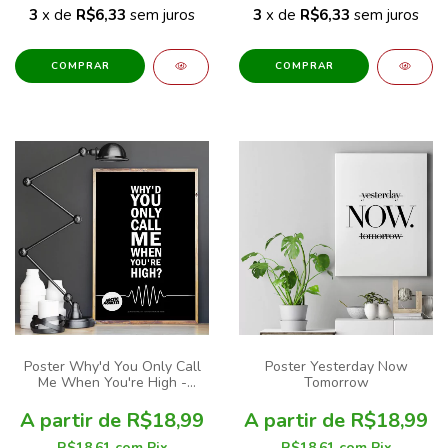
3
x de
R$6,33
sem juros
3
x de
R$6,33
sem juros
COMPRAR
COMPRAR
Poster Why'd You Only Call
Poster Yesterday Now
Me When You're High -
Tomorrow
Arctic Monkeys
R$18,99
R$18,99
R$18,61
com
Pix
R$18,61
com
Pix