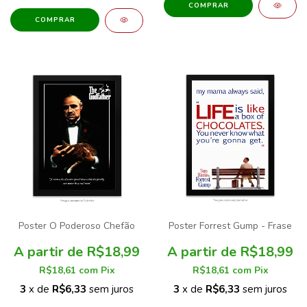
COMPRAR
COMPRAR
Poster O Poderoso Chefão
Poster Forrest Gump - Frase
R$18,99
R$18,99
R$18,61
com
Pix
R$18,61
com
Pix
3
x de
R$6,33
sem juros
3
x de
R$6,33
sem juros