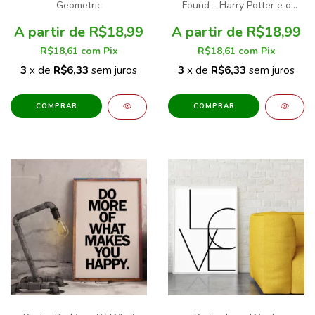
Geometric
Found - Harry Potter e o
Prisioneiro de Azkaban
R$18,99
R$18,99
R$18,61
com
Pix
R$18,61
com
Pix
3
x de
R$6,33
sem juros
3
x de
R$6,33
sem juros
COMPRAR
COMPRAR