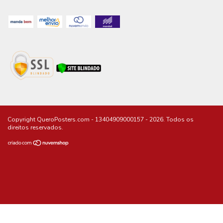
Copyright QueroPosters.com - 13404909000157 - 2026. Todos os
direitos reservados.