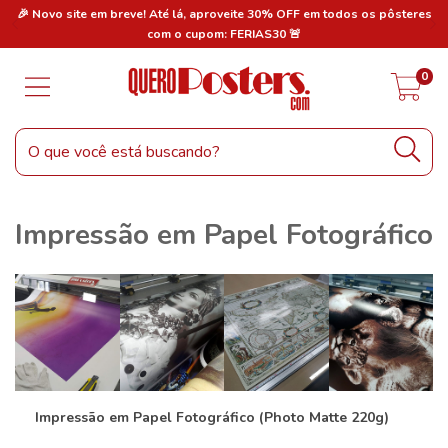
res
🎉 Novo site em breve! Até lá, aproveite 30% OFF em todos os pôsteres
🎉
com o cupom: FERIAS30 🚨
0
Impressão em Papel Fotográfico
Impressão em Papel Fotográfico (Photo Matte 220g)