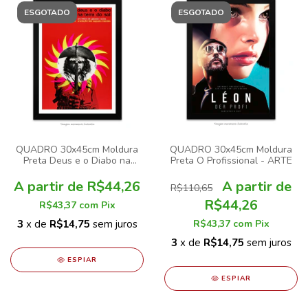
ESGOTADO
ESGOTADO
QUADRO 30x45cm Moldura
QUADRO 30x45cm Moldura
Preta Deus e o Diabo na
Preta O Profissional - ARTE
Terra do Sol
R$44,26
R$110,65
R$44,26
R$43,37
com
Pix
3
x de
R$14,75
sem juros
R$43,37
com
Pix
3
x de
R$14,75
sem juros
ESPIAR
ESPIAR