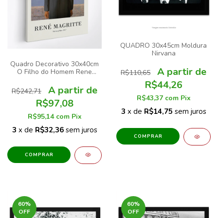
QUADRO 30x45cm Moldura
Nirvana
Quadro Decorativo 30x40cm
O Filho do Homem Rene
R$110,65
Magritte
R$44,26
R$242,71
R$43,37
com
Pix
R$97,08
3
x de
R$14,75
sem juros
R$95,14
com
Pix
3
x de
R$32,36
sem juros
COMPRAR
COMPRAR
60
%
60
%
OFF
OFF