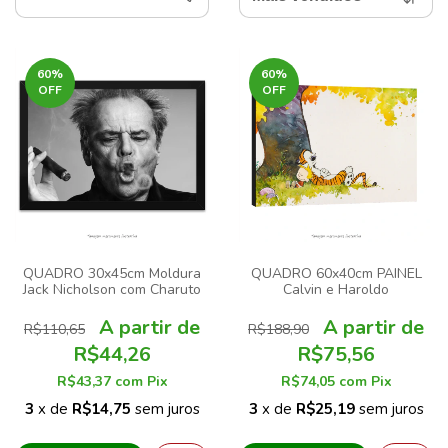
60
%
60
%
OFF
OFF
QUADRO 30x45cm Moldura
QUADRO 60x40cm PAINEL
Jack Nicholson com Charuto
Calvin e Haroldo
R$110,65
R$188,90
R$44,26
R$75,56
R$43,37
com
Pix
R$74,05
com
Pix
3
x de
R$14,75
sem juros
3
x de
R$25,19
sem juros