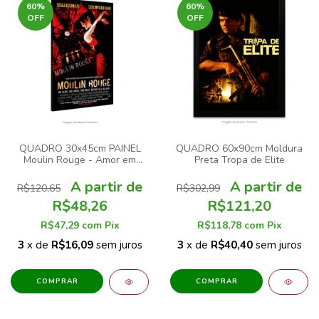
60
%
60
%
OFF
OFF
QUADRO 30x45cm PAINEL
QUADRO 60x90cm Moldura
Moulin Rouge - Amor em
Preta Tropa de Elite
Vermelho
R$120,65
R$302,99
R$48,26
R$121,20
R$47,29
com
Pix
R$118,78
com
Pix
3
x de
R$16,09
sem juros
3
x de
R$40,40
sem juros
COMPRAR
COMPRAR