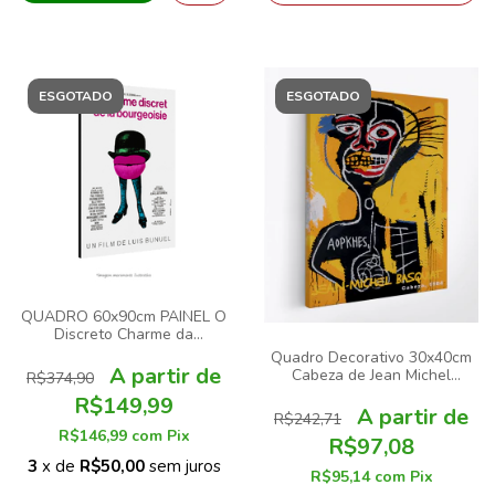
ESGOTADO
ESGOTADO
QUADRO 60x90cm PAINEL O
Discreto Charme da
Burguesia
Quadro Decorativo 30x40cm
Cabeza de Jean Michel
R$374,90
Basquiat Arte Grafite
R$149,99
R$242,71
R$146,99
com
Pix
R$97,08
3
x de
R$50,00
sem juros
R$95,14
com
Pix