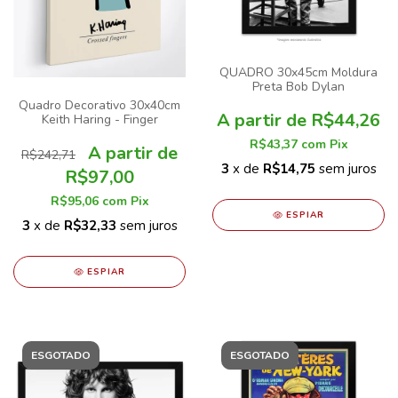
QUADRO 30x45cm Moldura
Preta Bob Dylan
Quadro Decorativo 30x40cm
R$44,26
Keith Haring - Finger
R$43,37
com
Pix
R$242,71
3
x de
R$14,75
sem juros
R$97,00
R$95,06
com
Pix
ESPIAR
3
x de
R$32,33
sem juros
ESPIAR
ESGOTADO
ESGOTADO