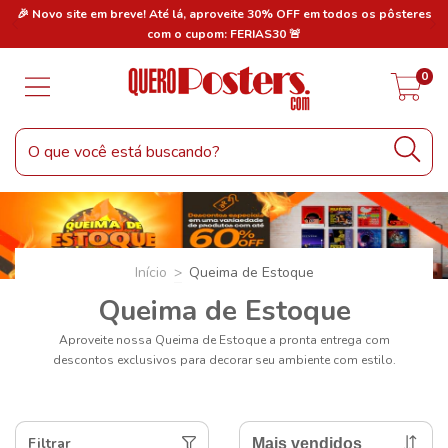
res
🎉 Novo site em breve! Até lá, aproveite 30% OFF em todos os pôsteres
🎉
com o cupom: FERIAS30 🚨
0
Início
>
Queima de Estoque
Queima de Estoque
Aproveite nossa Queima de Estoque a pronta entrega com
descontos exclusivos para decorar seu ambiente com estilo.
Filtrar