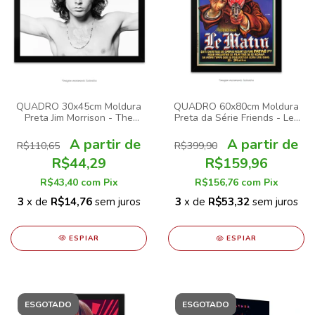
QUADRO 30x45cm Moldura
QUADRO 60x80cm Moldura
Preta Jim Morrison - The
Preta da Série Friends - Les
Doors
Mysteres de New York
R$110,65
R$399,90
R$44,29
R$159,96
R$43,40
com
Pix
R$156,76
com
Pix
3
x de
R$14,76
sem juros
3
x de
R$53,32
sem juros
ESPIAR
ESPIAR
ESGOTADO
ESGOTADO