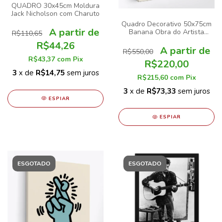
QUADRO 30x45cm Moldura
Jack Nicholson com Charuto
Quadro Decorativo 50x75cm
Banana Obra do Artista
R$110,65
Andy Warhol
R$44,26
R$550,00
R$43,37
com
Pix
R$220,00
3
x de
R$14,75
sem juros
R$215,60
com
Pix
3
x de
R$73,33
sem juros
ESPIAR
ESPIAR
ESGOTADO
ESGOTADO