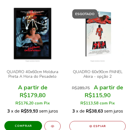
ESGOTADO
QUADRO 40x60cm Moldura
QUADRO 60x90cm PAINEL
Preta A Hora do Pesadelo
Akira - opção 2
R$289,75
R$179,80
R$115,90
R$176,20
com
Pix
R$113,58
com
Pix
3
x de
R$59,93
sem juros
3
x de
R$38,63
sem juros
COMPRAR
ESPIAR