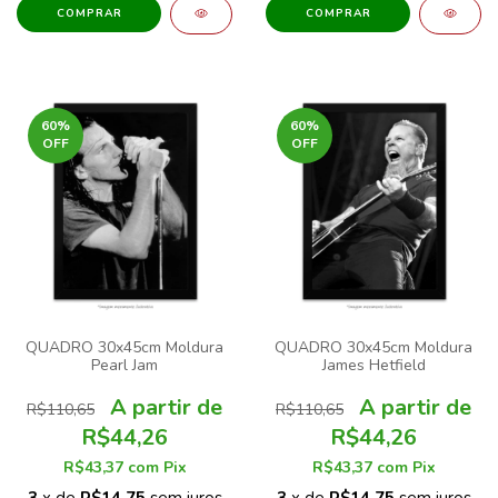
COMPRAR
COMPRAR
60
%
60
%
OFF
OFF
QUADRO 30x45cm Moldura
QUADRO 30x45cm Moldura
Pearl Jam
James Hetfield
R$110,65
R$110,65
R$44,26
R$44,26
R$43,37
com
Pix
R$43,37
com
Pix
3
x de
R$14,75
sem juros
3
x de
R$14,75
sem juros