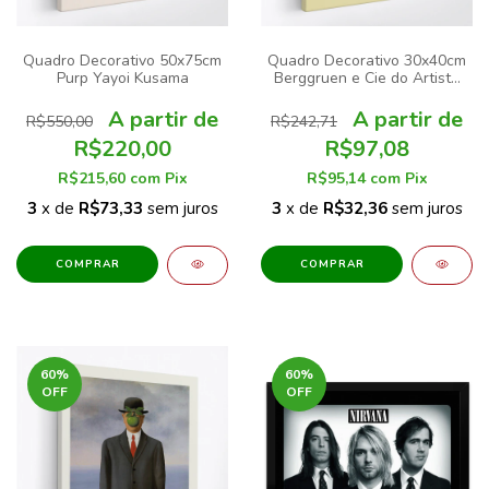
Quadro Decorativo 50x75cm
Quadro Decorativo 30x40cm
Purp Yayoi Kusama
Berggruen e Cie do Artista
Henri Matisse
R$550,00
R$242,71
R$220,00
R$97,08
R$215,60
com
Pix
R$95,14
com
Pix
3
x de
R$73,33
sem juros
3
x de
R$32,36
sem juros
COMPRAR
COMPRAR
60
%
60
%
OFF
OFF