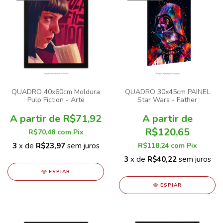
QUADRO 40x60cm Moldura
QUADRO 30x45cm PAINEL
Pulp Fiction - Arte
Star Wars - Father
R$71,92
R$120,65
R$70,48
com
Pix
3
x de
R$23,97
sem juros
R$118,24
com
Pix
3
x de
R$40,22
sem juros
ESPIAR
ESPIAR