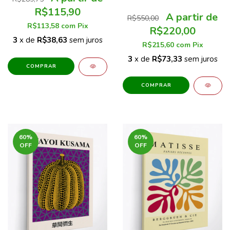
Michel Basquiat Arte Grafite
R$115,90
R$550,00
R$113,58
com
Pix
R$220,00
3
x de
R$38,63
sem juros
R$215,60
com
Pix
3
x de
R$73,33
sem juros
COMPRAR
COMPRAR
60
%
60
%
OFF
OFF