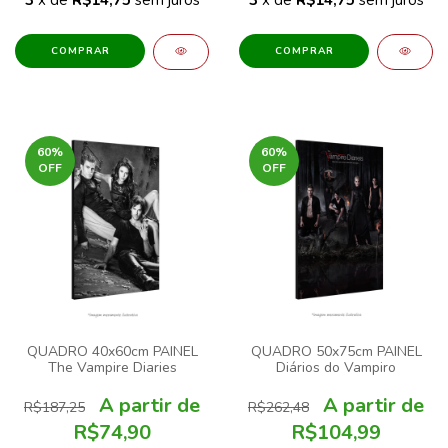
COMPRAR
COMPRAR
60
%
60
%
OFF
OFF
QUADRO 40x60cm PAINEL
QUADRO 50x75cm PAINEL
The Vampire Diaries
Diários do Vampiro
R$187,25
R$262,48
R$74,90
R$104,99