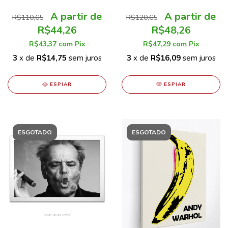
Eva Green
R$120,65
R$110,65
R$48,26
R$44,26
R$47,29
com
Pix
R$43,37
com
Pix
3
x de
R$16,09
sem juros
3
x de
R$14,75
sem juros
ESPIAR
ESPIAR
ESGOTADO
ESGOTADO