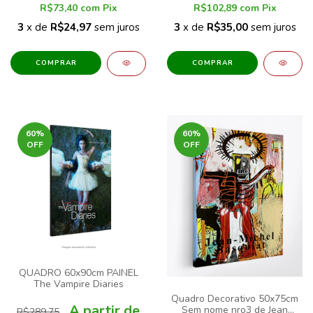
R$73,40
com
Pix
R$102,89
com
Pix
3
x de
R$24,97
sem juros
3
x de
R$35,00
sem juros
COMPRAR
COMPRAR
60
%
60
%
OFF
OFF
QUADRO 60x90cm PAINEL
The Vampire Diaries
Quadro Decorativo 50x75cm
Sem nome nro3 de Jean
R$289,75