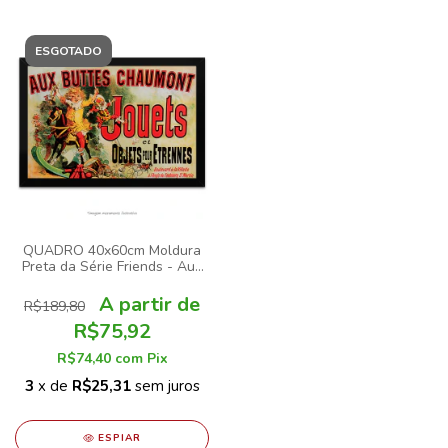
ESGOTADO
QUADRO 40x60cm Moldura
Preta da Série Friends - Aux
Buttes Chaumont Jouets et
Objets Pour Etrennes
R$189,80
R$75,92
R$74,40
com
Pix
3
x de
R$25,31
sem juros
ESPIAR