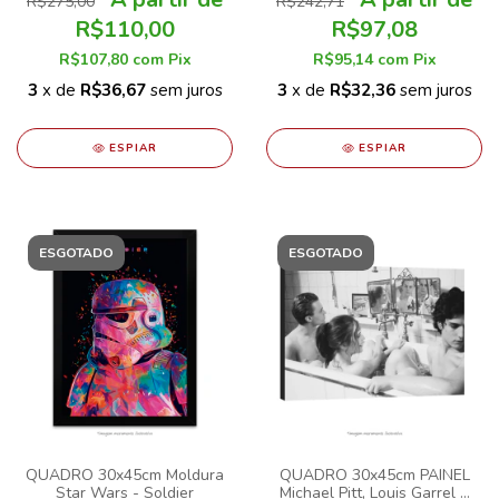
R$275,00
R$242,71
R$110,00
R$97,08
R$107,80
com
Pix
R$95,14
com
Pix
3
x de
R$36,67
sem juros
3
x de
R$32,36
sem juros
ESPIAR
ESPIAR
ESGOTADO
ESGOTADO
QUADRO 30x45cm PAINEL
QUADRO 30x45cm Moldura
Michael Pitt, Louis Garrel e
Star Wars - Soldier