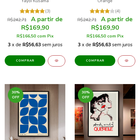
Yayoi Kusama
Orange
(3)
(4)
R$242,71
R$242,71
R$169,90
R$169,90
R$166,50
com
Pix
R$166,50
com
Pix
3
x de
R$56,63
sem juros
3
x de
R$56,63
sem juros
COMPRAR
COMPRAR
30
%
30
%
OFF
OFF