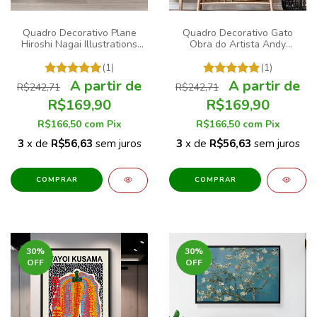
Quadro Decorativo Plane
Quadro Decorativo Gato
Hiroshi Nagai Illustrations
Obra do Artista Andy
Printable Japan Manga 02
Warhol
(1)
(1)
R$242,71
R$242,71
R$169,90
R$169,90
R$166,50
com
Pix
R$166,50
com
Pix
3
x de
R$56,63
sem juros
3
x de
R$56,63
sem juros
COMPRAR
COMPRAR
30
%
30
%
OFF
OFF