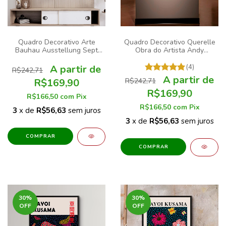
Quadro Decorativo Arte
Quadro Decorativo Querelle
Bauhau Ausstellung Sept
Obra do Artista Andy
1932 Abstrato Geométrico
Warhol
(4)
R$242,71
R$169,90
R$242,71
R$169,90
R$166,50
com
Pix
R$166,50
com
Pix
3
x de
R$56,63
sem juros
3
x de
R$56,63
sem juros
COMPRAR
COMPRAR
30
%
30
%
OFF
OFF