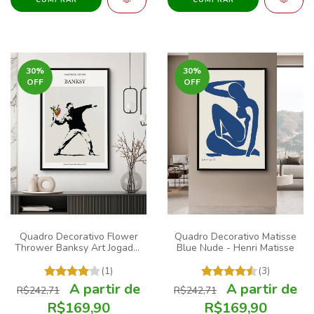
30
%
30
%
OFF
OFF
Quadro Decorativo Flower
Quadro Decorativo Matisse
Thrower Banksy Art Jogador
Blue Nude - Henri Matisse
de Flores
(1)
(3)
R$242,71
R$242,71
R$169,90
R$169,90