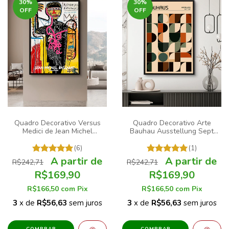
30
%
30
%
OFF
OFF
Quadro Decorativo Versus
Quadro Decorativo Arte
Medici de Jean Michel
Bauhau Ausstellung Sept
Basquiat Arte Grafite
1927 Abstrato Geométrico
(6)
(1)
R$242,71
R$242,71
R$169,90
R$169,90
R$166,50
com
Pix
R$166,50
com
Pix
3
x de
R$56,63
sem juros
3
x de
R$56,63
sem juros
COMPRAR
COMPRAR