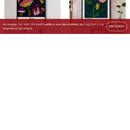
Ao navegar por este site
você aceita o uso de cookies
para agilizar a sua
ENTENDI
experiência de compra.
Quadro Decorativo Ma Yayoi
Quadro Decorativo Flower
Kusama
Yayoi Kusama
(3)
(1)
R$242,71
R$242,71
R$169,90
R$169,90
R$166,50
com
Pix
R$166,50
com
Pix
3
x de
R$56,63
sem juros
3
x de
R$56,63
sem juros
COMPRAR
COMPRAR