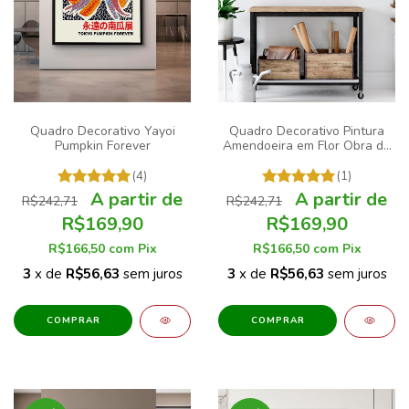
Quadro Decorativo Yayoi
Quadro Decorativo Pintura
Pumpkin Forever
Amendoeira em Flor Obra do
Artista Vincent van Gogh
(4)
(1)
R$242,71
R$242,71
R$169,90
R$169,90
R$166,50
com
Pix
R$166,50
com
Pix
3
x de
R$56,63
sem juros
3
x de
R$56,63
sem juros
COMPRAR
COMPRAR