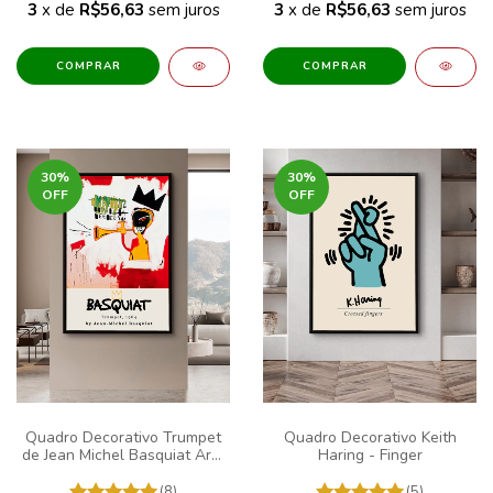
3
x de
R$56,63
sem juros
3
x de
R$56,63
sem juros
COMPRAR
COMPRAR
30
%
30
%
OFF
OFF
Quadro Decorativo Trumpet
Quadro Decorativo Keith
de Jean Michel Basquiat Arte
Haring - Finger
Grafite
(8)
(5)