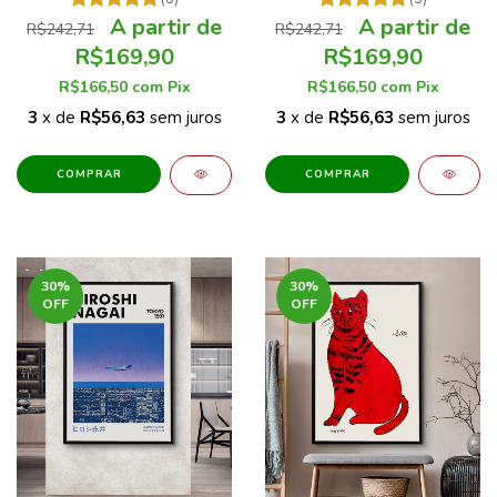
R$242,71
R$242,71
R$169,90
R$169,90
R$166,50
com
Pix
R$166,50
com
Pix
3
x de
R$56,63
sem juros
3
x de
R$56,63
sem juros
COMPRAR
COMPRAR
30
%
30
%
OFF
OFF