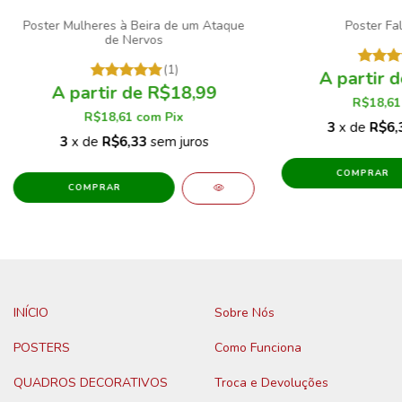
Poster Mulheres à Beira de um Ataque
Poster Fa
de Nervos
(1)
R$18,99
R$18,6
R$18,61
com
Pix
3
x de
R$6,
3
x de
R$6,33
sem juros
COMPRAR
COMPRAR
INÍCIO
Sobre Nós
POSTERS
Como Funciona
QUADROS DECORATIVOS
Troca e Devoluções