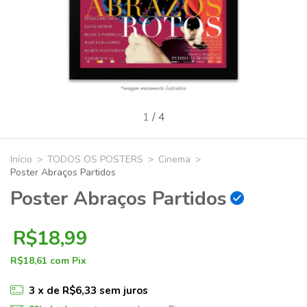
1
/
4
Início
>
TODOS OS POSTERS
>
Cinema
>
Poster Abraços Partidos
Poster Abraços Partidos
R$18,99
R$18,61
com
Pix
3
x de
R$6,33
sem juros