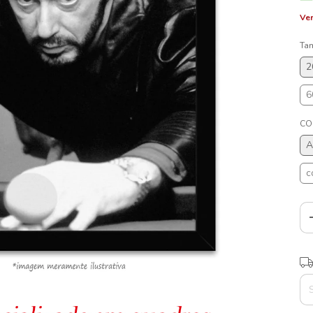
Ver
Ta
2
6
CO
A
c
Ent