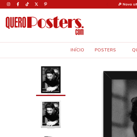
0% OFF em todos os pôsteres com o cupom: FERIAS30 🚨
🎉 Novo si
INÍCIO
POSTERS
Q