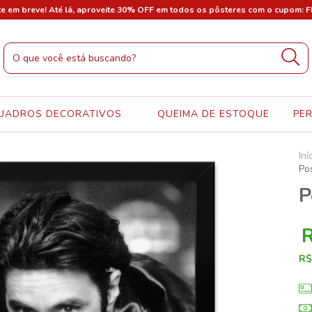
te em breve! Até lá, aproveite 30% OFF em todos os pôsteres com o cupom: 
UADROS DECORATIVOS
QUEIMA DE ESTOQUE
PE
Iní
Po
P
R$