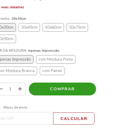
 mais detalhes
manho:
20x30cm
0x30cm
30x45cm
40x60cm
50x75cm
0x90cm
R DA MOLDURA:
Apenas Impressão
penas Impressão
com Moldura Preta
om Moldura Branca
com Painel
ALTERAR CEP
regas para o CEP:
Meios de envio
CALCULAR