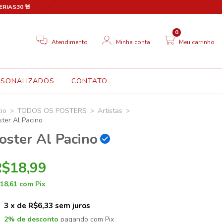
FERIAS30 🚨
🎉 Novo site em breve! Até lá, aproveite 30% OFF em
0
Atendimento
Minha conta
Meu carrinho
RSONALIZADOS
CONTATO
cio
>
TODOS OS POSTERS
>
Artistas
>
ster Al Pacino
oster Al Pacino
R$18,99
18,61
com
Pix
3
x de
R$6,33
sem juros
2% de desconto
pagando com Pix