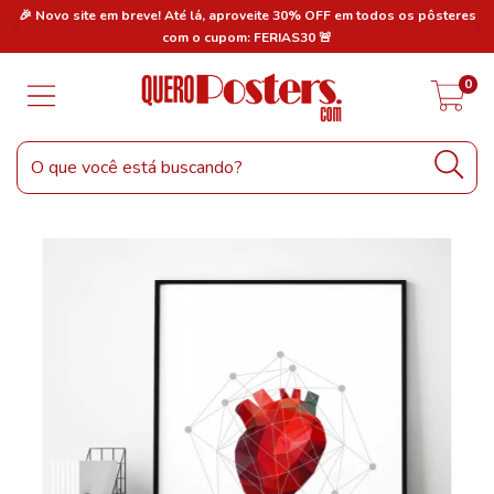
res
🎉 Novo site em breve! Até lá, aproveite 30% OFF em todos os pôsteres
🎉
com o cupom: FERIAS30 🚨
0