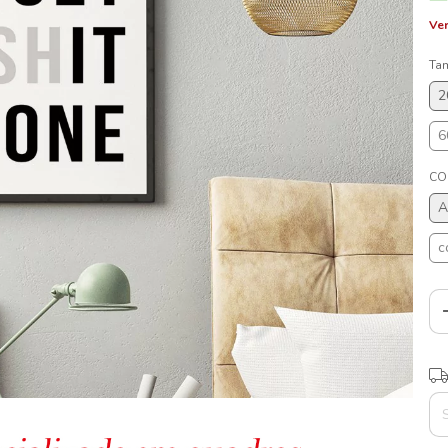
Ver
Ta
2
6
CO
A
c
Ent