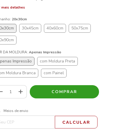
 mais detalhes
manho:
20x30cm
0x30cm
30x45cm
40x60cm
50x75cm
0x90cm
R DA MOLDURA:
Apenas Impressão
penas Impressão
com Moldura Preta
om Moldura Branca
com Painel
ALTERAR CEP
regas para o CEP:
Meios de envio
CALCULAR