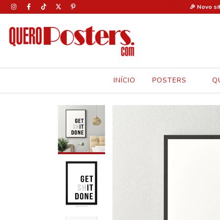
0% OFF em todos os pôsteres com o cupom: FERIAS30 🚨
🎉 Novo si
INÍCIO
POSTERS
Q