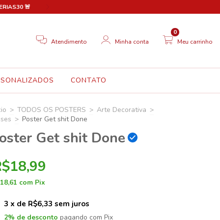
FERIAS30 🚨
🎉 Novo site em breve! Até lá, aproveite 30% OFF em
0
Atendimento
Minha conta
Meu carrinho
RSONALIZADOS
CONTATO
cio
>
TODOS OS POSTERS
>
Arte Decorativa
>
ases
>
Poster Get shit Done
oster Get shit Done
R$18,99
18,61
com
Pix
3
x de
R$6,33
sem juros
2% de desconto
pagando com Pix