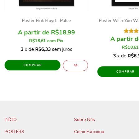
Poster Pink Floyd - Pulse
Poster Wish You Wer
R$18,99
R$18,61
com
Pix
R$18,6
3
x de
R$6,33
sem juros
3
x de
R$6,
COMPRAR
COMPRAR
INÍCIO
Sobre Nós
POSTERS
Como Funciona