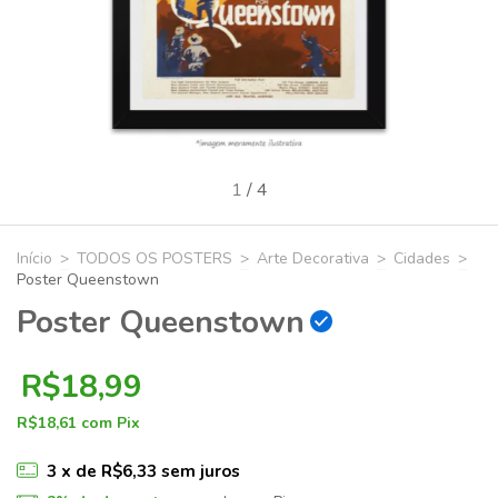
1
/
4
Início
>
TODOS OS POSTERS
>
Arte Decorativa
>
Cidades
>
Poster Queenstown
Poster Queenstown
R$18,99
R$18,61
com
Pix
3
x de
R$6,33
sem juros