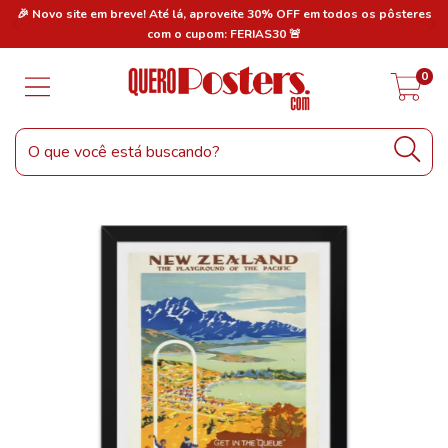
res
🎉 Novo site em breve! Até lá, aproveite 30% OFF em todos os pôsteres
🎉
com o cupom: FERIAS30 🚨
0