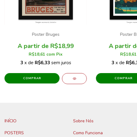
Poster Bruges
Poster B
R$18,99
R$18,61
com
Pix
R$18,6
3
x de
R$6,33
sem juros
3
x de
R$6,
COMPRAR
COMPRAR
INÍCIO
Sobre Nós
POSTERS
Como Funciona