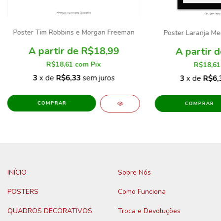
Poster Tim Robbins e Morgan Freeman
Poster Laranja Me
R$18,99
R$18,61
com
Pix
R$18,6
3
x de
R$6,33
sem juros
3
x de
R$6,
COMPRAR
COMPRAR
INÍCIO
Sobre Nós
POSTERS
Como Funciona
QUADROS DECORATIVOS
Troca e Devoluções