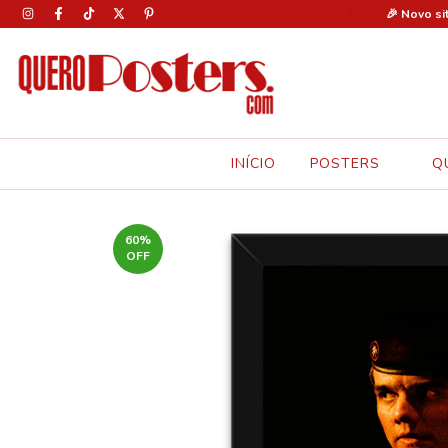
0% OFF em todos os pôsteres com o cupom: FERIAS30 🚨
🎉 Novo si
INÍCIO
POSTERS
Q
60
%
OFF