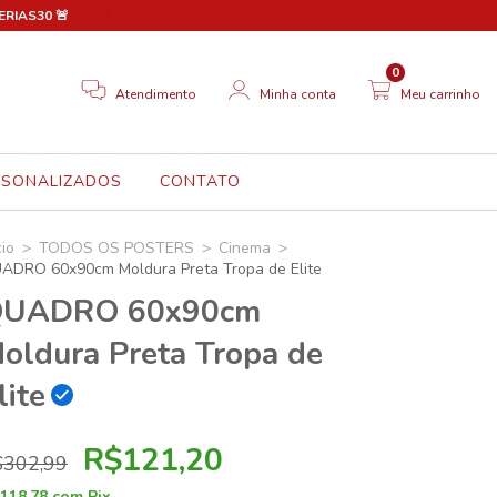
FERIAS30 🚨
🎉 Novo site em breve! Até lá, aproveite 30% OFF em
0
Atendimento
Minha conta
Meu carrinho
RSONALIZADOS
CONTATO
cio
>
TODOS OS POSTERS
>
Cinema
>
ADRO 60x90cm Moldura Preta Tropa de Elite
UADRO 60x90cm
oldura Preta Tropa de
lite
R$121,20
$302,99
118,78
com
Pix