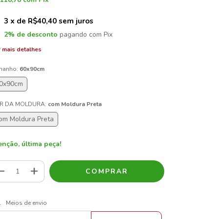
3
x de
R$40,40
sem juros
2% de desconto
pagando com Pix
 mais detalhes
manho:
60x90cm
0x90cm
R DA MOLDURA:
com Moldura Preta
om Moldura Preta
enção, última peça!
ALTERAR CEP
regas para o CEP:
Meios de envio