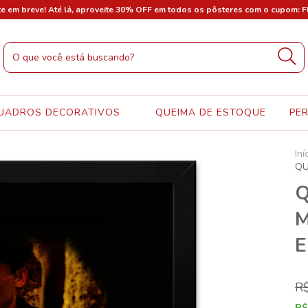
te em breve! Até lá, aproveite 30% OFF em todos os pôsteres com o cupom: 
UADROS DECORATIVOS
QUEIMA DE ESTOQUE
PE
Iní
QU
Q
M
E
R
R$