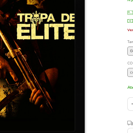
Ver
Ta
6
CO
c
At
Ent