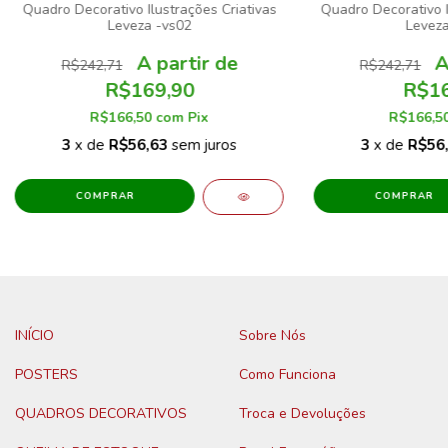
Quadro Decorativo Ilustrações Criativas
Quadro Decorativo I
Leveza -vs02
Leveza
R$242,71
R$242,71
R$169,90
R$16
R$166,50
com
Pix
R$166,5
3
x de
R$56,63
sem juros
3
x de
R$56
COMPRAR
COMPRAR
INÍCIO
Sobre Nós
POSTERS
Como Funciona
QUADROS DECORATIVOS
Troca e Devoluções