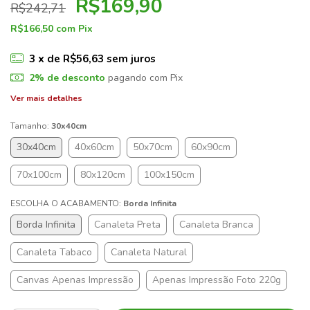
R$169,90
R$242,71
R$166,50
com
Pix
3
x de
R$56,63
sem juros
2% de desconto
pagando com Pix
Ver mais detalhes
Tamanho:
30x40cm
30x40cm
40x60cm
50x70cm
60x90cm
70x100cm
80x120cm
100x150cm
ESCOLHA O ACABAMENTO:
Borda Infinita
Borda Infinita
Canaleta Preta
Canaleta Branca
Canaleta Tabaco
Canaleta Natural
Canvas Apenas Impressão
Apenas Impressão Foto 220g