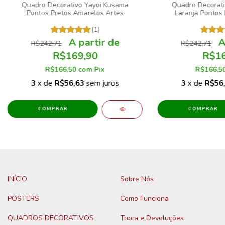
Quadro Decorativo Yayoi Kusama
Quadro Decorati
Pontos Pretos Amarelos Artes
Laranja Pontos 
(1)
R$242,71
R$242,71
R$169,90
R$16
R$166,50
com
Pix
R$166,5
3
x de
R$56,63
sem juros
3
x de
R$56
COMPRAR
COMPRAR
INÍCIO
Sobre Nós
POSTERS
Como Funciona
QUADROS DECORATIVOS
Troca e Devoluções