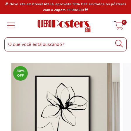
res
🎉 Novo site em breve! Até lá, aproveite 30% OFF em todos os pôsteres
🎉
com o cupom: FERIAS30 🚨
0
30
%
OFF