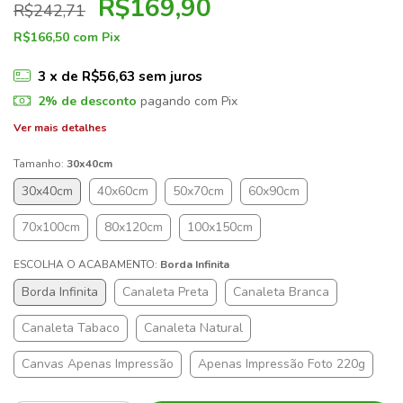
R$169,90
R$242,71
R$166,50
com
Pix
3
x de
R$56,63
sem juros
2% de desconto
pagando com Pix
Ver mais detalhes
Tamanho:
30x40cm
30x40cm
40x60cm
50x70cm
60x90cm
70x100cm
80x120cm
100x150cm
ESCOLHA O ACABAMENTO:
Borda Infinita
Borda Infinita
Canaleta Preta
Canaleta Branca
Canaleta Tabaco
Canaleta Natural
Canvas Apenas Impressão
Apenas Impressão Foto 220g