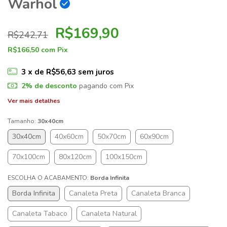
Warhol
R$169,90
R$242,71
R$166,50
com
Pix
3
x de
R$56,63
sem juros
2% de desconto
pagando com Pix
Ver mais detalhes
Tamanho:
30x40cm
30x40cm
40x60cm
50x70cm
60x90cm
70x100cm
80x120cm
100x150cm
ESCOLHA O ACABAMENTO:
Borda Infinita
Borda Infinita
Canaleta Preta
Canaleta Branca
Canaleta Tabaco
Canaleta Natural