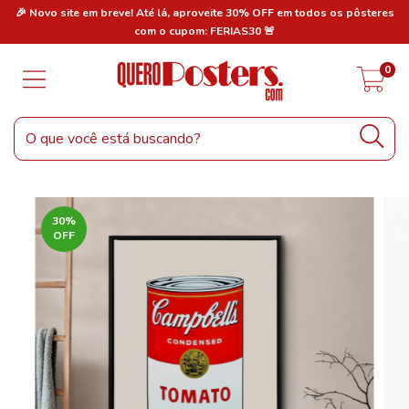
res
🎉 Novo site em breve! Até lá, aproveite 30% OFF em todos os pôsteres
🎉
com o cupom: FERIAS30 🚨
0
30
%
OFF