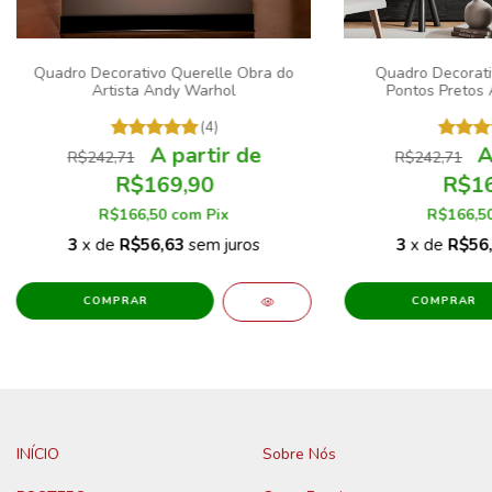
Quadro Decorativo Querelle Obra do
Quadro Decorati
Artista Andy Warhol
Pontos Pretos 
(4)
R$242,71
R$242,71
R$169,90
R$16
R$166,50
com
Pix
R$166,5
3
x de
R$56,63
sem juros
3
x de
R$56
COMPRAR
COMPRAR
INÍCIO
Sobre Nós