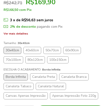
R$169,90
R$242,71
R$166,50
com
Pix
3
x de
R$56,63
sem juros
2% de desconto
pagando com Pix
Ver mais detalhes
Tamanho:
30x40cm
30x40cm
40x60cm
50x70cm
60x90cm
70x100cm
80x120cm
100x150cm
ESCOLHA O ACABAMENTO:
Borda Infinita
Borda Infinita
Canaleta Preta
Canaleta Branca
Canaleta Tabaco
Canaleta Natural
Canvas Apenas Impressão
Apenas Impressão Foto 220g