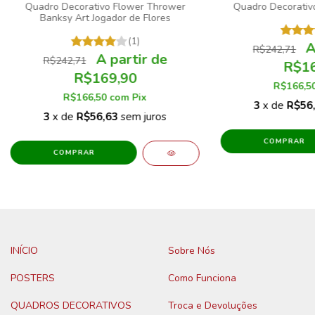
Quadro Decorativo Flower Thrower
Quadro Decorativ
Banksy Art Jogador de Flores
(1)
R$242,71
R$242,71
R$16
R$169,90
R$166,5
R$166,50
com
Pix
3
x de
R$56
3
x de
R$56,63
sem juros
COMPRAR
COMPRAR
INÍCIO
Sobre Nós
POSTERS
Como Funciona
QUADROS DECORATIVOS
Troca e Devoluções