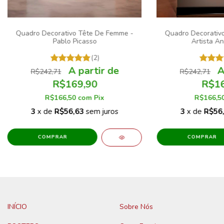
Quadro Decorativo Tête De Femme -
Quadro Decorativo
Pablo Picasso
Artista A
(2)
R$242,71
R$242,71
R$169,90
R$16
R$166,50
com
Pix
R$166,5
3
x de
R$56,63
sem juros
3
x de
R$56
COMPRAR
COMPRAR
INÍCIO
Sobre Nós