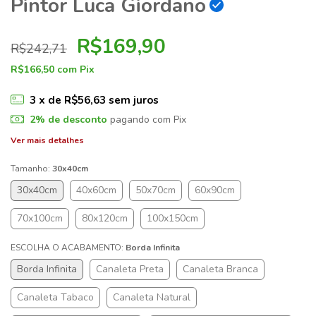
Pintor Luca Giordano
R$169,90
R$242,71
R$166,50
com
Pix
3
x de
R$56,63
sem juros
2% de desconto
pagando com Pix
Ver mais detalhes
Tamanho:
30x40cm
30x40cm
40x60cm
50x70cm
60x90cm
70x100cm
80x120cm
100x150cm
ESCOLHA O ACABAMENTO:
Borda Infinita
Borda Infinita
Canaleta Preta
Canaleta Branca
Canaleta Tabaco
Canaleta Natural