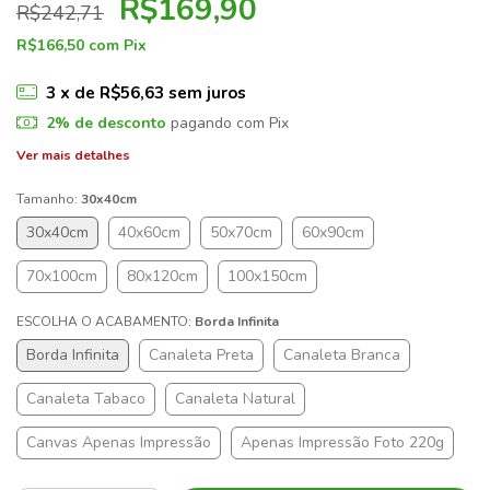
R$169,90
R$242,71
R$166,50
com
Pix
3
x de
R$56,63
sem juros
2% de desconto
pagando com Pix
Ver mais detalhes
Tamanho:
30x40cm
30x40cm
40x60cm
50x70cm
60x90cm
70x100cm
80x120cm
100x150cm
ESCOLHA O ACABAMENTO:
Borda Infinita
Borda Infinita
Canaleta Preta
Canaleta Branca
Canaleta Tabaco
Canaleta Natural
Canvas Apenas Impressão
Apenas Impressão Foto 220g