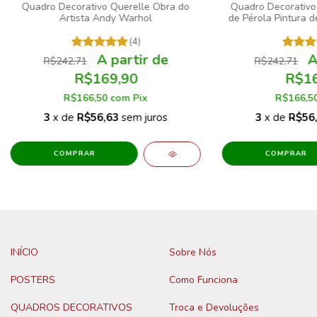
Quadro Decorativo Querelle Obra do
Quadro Decorativo
Artista Andy Warhol
de Pérola Pintura 
(4)
R$242,71
R$242,71
R$169,90
R$16
R$166,50
com
Pix
R$166,5
3
x de
R$56,63
sem juros
3
x de
R$56
COMPRAR
COMPRAR
INÍCIO
Sobre Nós
POSTERS
Como Funciona
QUADROS DECORATIVOS
Troca e Devoluções