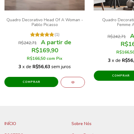
Quadro Decorativo Head Of A Woman -
Quadro Decorati
Pablo Picasso
Femme A
(1)
R$242,71
R$242,71
R$16
R$169,90
R$166,5
R$166,50
com
Pix
3
x de
R$56
3
x de
R$56,63
sem juros
COMPRAR
COMPRAR
INÍCIO
Sobre Nós