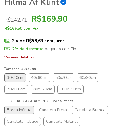
Hilma Af Klint
R$169,90
R$242,71
R$166,50
com
Pix
3
x de
R$56,63
sem juros
2% de desconto
pagando com Pix
Ver mais detalhes
Tamanho:
30x40cm
30x40cm
40x60cm
50x70cm
60x90cm
70x100cm
80x120cm
100x150cm
ESCOLHA O ACABAMENTO:
Borda Infinita
Borda Infinita
Canaleta Preta
Canaleta Branca
Canaleta Tabaco
Canaleta Natural