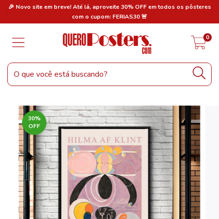
res
🎉 Novo site em breve! Até lá, aproveite 30% OFF em todos os pôsteres
🎉
com o cupom: FERIAS30 🚨
0
30
%
OFF