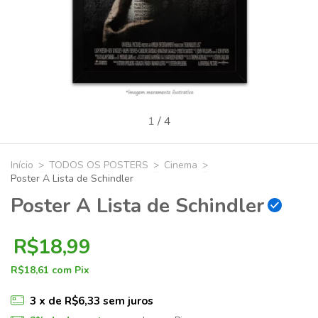
1
/
4
Início
>
TODOS OS POSTERS
>
Cinema
>
Poster A Lista de Schindler
Poster A Lista de Schindler
R$18,99
R$18,61
com
Pix
3
x de
R$6,33
sem juros