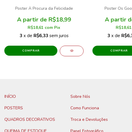
Poster À Procura da Felicidade
Poster Os Goon
R$18,99
R$18,61
com
Pix
R$18,6
3
x de
R$6,33
sem juros
3
x de
R$6,
COMPRAR
COMPRAR
INÍCIO
Sobre Nós
POSTERS
Como Funciona
QUADROS DECORATIVOS
Troca e Devoluções
QUEIMA DE ESTOQUE
Papel Fotográfico