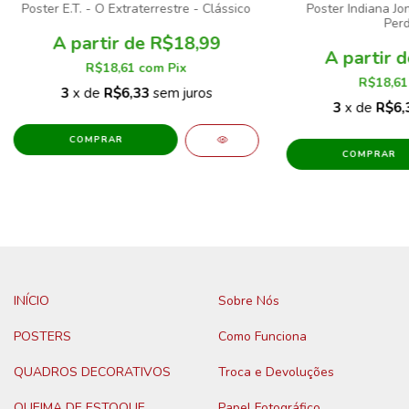
Poster E.T. - O Extraterrestre - Clássico
Poster Indiana Jo
Perd
R$18,99
R$18,61
com
Pix
R$18,6
3
x de
R$6,33
sem juros
3
x de
R$6,
COMPRAR
COMPRAR
INÍCIO
Sobre Nós
POSTERS
Como Funciona
QUADROS DECORATIVOS
Troca e Devoluções
QUEIMA DE ESTOQUE
Papel Fotográfico