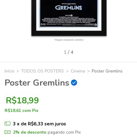
1
/
4
Início
>
TODOS OS POSTERS
>
Cinema
>
Poster Gremlins
Poster Gremlins
R$18,99
R$18,61
com
Pix
3
x de
R$6,33
sem juros
2% de desconto
pagando com Pix