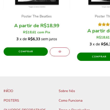
Poster The Beatles
Poster Th
R$18,99
R$18,61
com
Pix
R$18,6
3
x de
R$6,33
sem juros
3
x de
R$6,
COMPRAR
COMPRAR
INÍCIO
Sobre Nós
POSTERS
Como Funciona