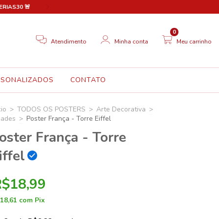
FERIAS30 🚨
🎉 Novo site em breve! Até lá, aproveite 30% OFF em
0
Atendimento
Minha conta
Meu carrinho
RSONALIZADOS
CONTATO
cio
>
TODOS OS POSTERS
>
Arte Decorativa
>
dades
>
Poster França - Torre Eiffel
oster França - Torre
iffel
R$18,99
18,61
com
Pix