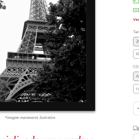
Ver
Ta
2
6
CO
A
c
Ent