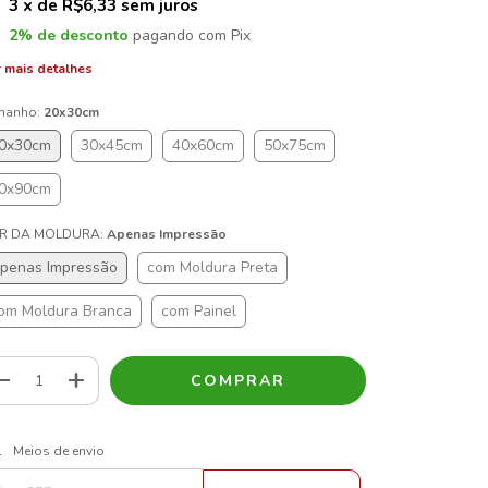
3
x de
R$6,33
sem juros
2% de desconto
pagando com Pix
 mais detalhes
manho:
20x30cm
0x30cm
30x45cm
40x60cm
50x75cm
0x90cm
R DA MOLDURA:
Apenas Impressão
penas Impressão
com Moldura Preta
om Moldura Branca
com Painel
ALTERAR CEP
regas para o CEP:
Meios de envio