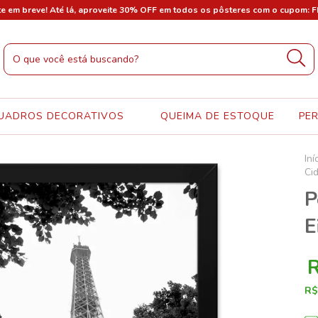
te em breve! Até lá, aproveite 30% OFF em todos os pôsteres com o cupom: 
UADROS DECORATIVOS
QUEIMA DE ESTOQUE
PE
Iní
Ci
P
E
R$