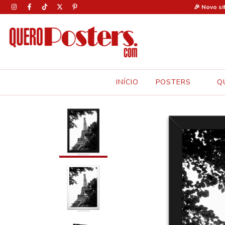
0% OFF em todos os pôsteres com o cupom: FERIAS30 🚨
🎉 Novo si
INÍCIO
POSTERS
Q