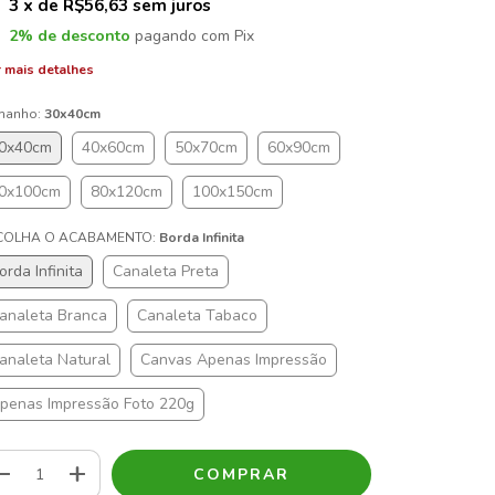
3
x de
R$56,63
sem juros
2% de desconto
pagando com Pix
 mais detalhes
manho:
30x40cm
0x40cm
40x60cm
50x70cm
60x90cm
0x100cm
80x120cm
100x150cm
COLHA O ACABAMENTO:
Borda Infinita
orda Infinita
Canaleta Preta
analeta Branca
Canaleta Tabaco
analeta Natural
Canvas Apenas Impressão
penas Impressão Foto 220g