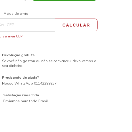
ALTERAR CEP
regas para o CEP:
Meios de envio
CALCULAR
 sei meu CEP
Devolução gratuita
Se você não gostou ou não se convenceu, devolvemos o
seu dinheiro.
Precisando de ajuda?
Nosso WhatsApp 01142299237
Satisfação Garantida
Enviamos para todo Brasil