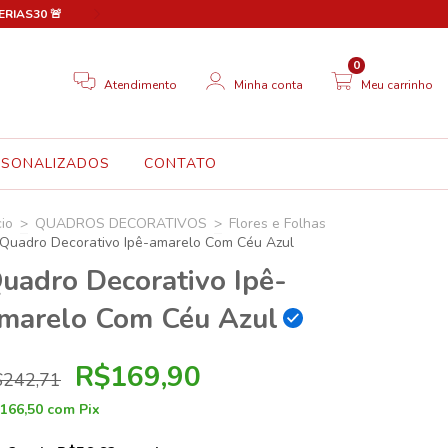
FERIAS30 🚨
🎉 Novo site em breve! Até lá, aproveite 30% OFF em
0
Atendimento
Minha conta
Meu carrinho
RSONALIZADOS
CONTATO
cio
>
QUADROS DECORATIVOS
>
Flores e Folhas
Quadro Decorativo Ipê-amarelo Com Céu Azul
uadro Decorativo Ipê-
marelo Com Céu Azul
R$169,90
$242,71
166,50
com
Pix