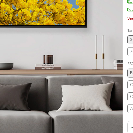
Ver
Ta
3
7
ES
B
C
C
A