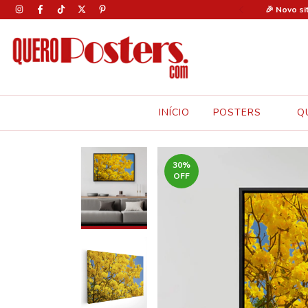
0% OFF em todos os pôsteres com o cupom: FERIAS30 🚨
🎉 Novo si
INÍCIO
POSTERS
Q
30
%
OFF