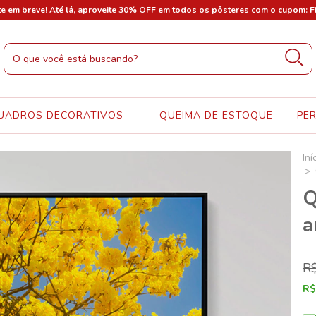
te em breve! Até lá, aproveite 30% OFF em todos os pôsteres com o cupom: 
UADROS DECORATIVOS
QUEIMA DE ESTOQUE
PE
Iní
>
Q
a
R
R$