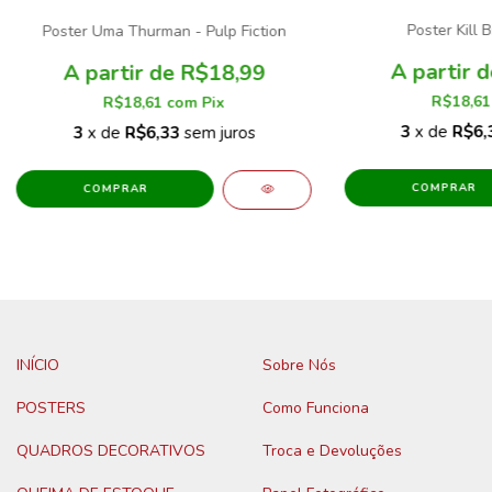
Poster Kill B
Poster Uma Thurman - Pulp Fiction
R$18,99
R$18,6
R$18,61
com
Pix
3
x de
R$6,
3
x de
R$6,33
sem juros
COMPRAR
COMPRAR
INÍCIO
Sobre Nós
POSTERS
Como Funciona
QUADROS DECORATIVOS
Troca e Devoluções