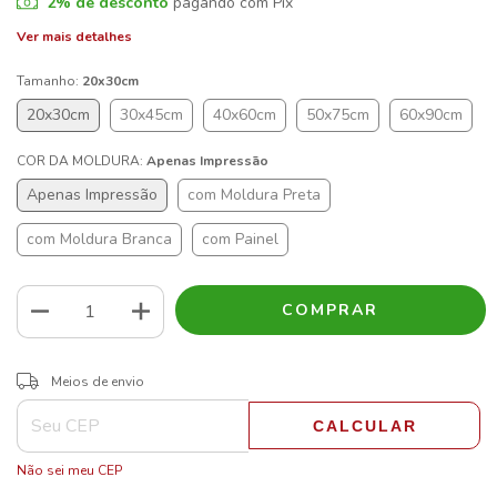
2% de desconto
pagando com Pix
Ver mais detalhes
Tamanho:
20x30cm
20x30cm
30x45cm
40x60cm
50x75cm
60x90cm
COR DA MOLDURA:
Apenas Impressão
Apenas Impressão
com Moldura Preta
com Moldura Branca
com Painel
ALTERAR CEP
Entregas para o CEP:
Meios de envio
CALCULAR
Não sei meu CEP