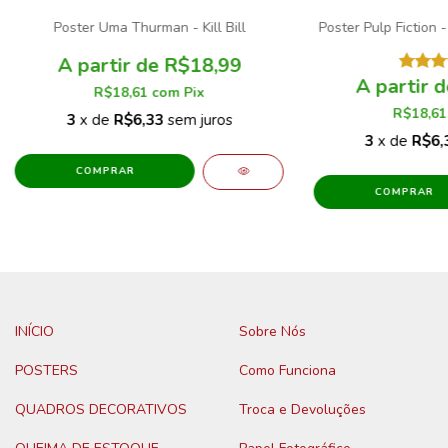
Poster Uma Thurman - Kill Bill
Poster Pulp Fiction 
R$18,99
R$18,61
com
Pix
R$18,6
3
x de
R$6,33
sem juros
3
x de
R$6,
COMPRAR
COMPRAR
INÍCIO
Sobre Nós
POSTERS
Como Funciona
QUADROS DECORATIVOS
Troca e Devoluções