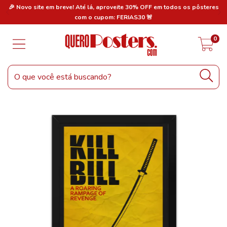
res
🎉 Novo site em breve! Até lá, aproveite 30% OFF em todos os pôsteres
🎉
com o cupom: FERIAS30 🚨
0