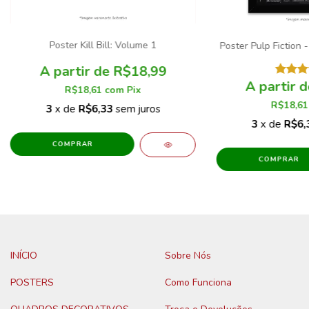
Poster Kill Bill: Volume 1
Poster Pulp Fiction 
R$18,99
R$18,61
com
Pix
R$18,6
3
x de
R$6,33
sem juros
3
x de
R$6,
COMPRAR
COMPRAR
INÍCIO
Sobre Nós
POSTERS
Como Funciona